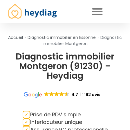
Diagnostics immobiliers obligatoires
Accueil
›
Diagnostic immobilier en Essonne
›
Diagnostic
immobilier Montgeron
Diagnostic immobilier
Montgeron (91230) –
Heydiag
4.7
1 162 avis
Prise de RDV simple
Interlocuteur unique
Assurance RC professionnelle