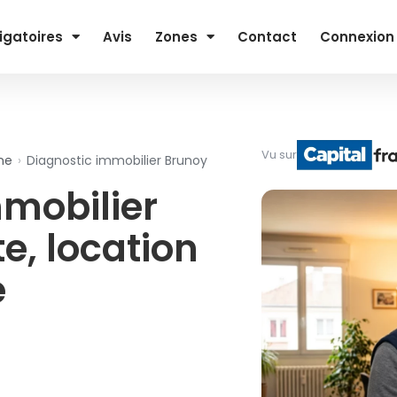
igatoires
Avis
Zones
Contact
Connexion
Vu sur
ne
›
Diagnostic immobilier Brunoy
mmobilier
e, location
é