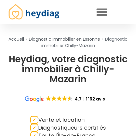
Diagnostics immobiliers obligatoires
Accueil
›
Diagnostic immobilier en Essonne
›
Diagnostic
immobilier Chilly-Mazarin
Heydiag, votre diagnostic
immobilier à Chilly-
Mazarin
4.7
1 162 avis
Vente et location
Diagnostiqueurs certifiés
Toute l'Île-de-France