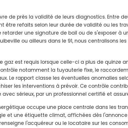
uivre de près la validité de leurs diagnostics. Entre
ent être refaits selon leur durée de validité ou les t
e retarder une signature de bail ou de s'exposer à un
uibeville ou ailleurs dans le 91, nous centralisons le
re de gaz est requis lorsque celle-ci a plus de quinz
contrôle notamment la tuyauterie fixe, le raccordem
ux. Le rapport classe les éventuelles anomalies selo
hiser les interventions à prévoir. Ce contrôle contr
é avec sérieux, par un professionnel certifié et assur
rgétique occupe une place centrale dans les transac
e et une étiquette climat, affichées dès l'annonce
E renseigne l'acquéreur ou le locataire sur les con