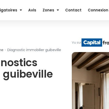
igatoires
Avis
Zones
Contact
Connexion
Vu sur
ne
›
Diagnostic immobilier guibeville
nostics
 guibeville