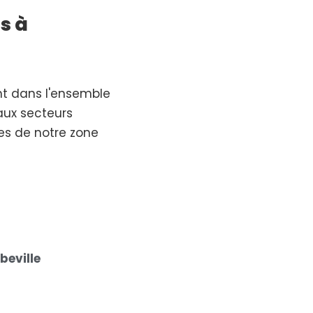
s à
nt dans l'ensemble
aux secteurs
res de notre zone
beville