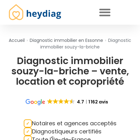
Diagnostics immobiliers obligatoires
Accueil
›
Diagnostic immobilier en Essonne
›
Diagnostic
immobilier souzy-la-briche
Diagnostic immobilier
souzy-la-briche – vente,
location et copropriété
4.7
1 162 avis
Notaires et agences acceptés
Diagnostiqueurs certifiés
Toute l'Île-de-France