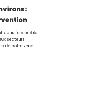
nvirons :
rvention
nt dans l'ensemble
aux secteurs
res de notre zone