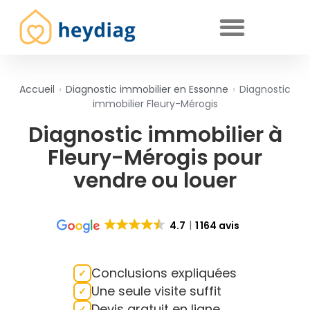
Diagnostics immobiliers obligatoires
Accueil
›
Diagnostic immobilier en Essonne
›
Diagnostic
immobilier Fleury-Mérogis
Diagnostic immobilier à
Fleury-Mérogis pour
vendre ou louer
4.7
1 164 avis
Conclusions expliquées
Une seule visite suffit
Devis gratuit en ligne