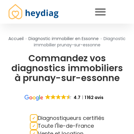
Diagnostics immobiliers obligatoires
Accueil
›
Diagnostic immobilier en Essonne
›
Diagnostic
immobilier prunay-sur-essonne
Commandez vos
diagnostics immobiliers
à prunay-sur-essonne
4.7
1 162 avis
Diagnostiqueurs certifiés
Toute l'Île-de-France
Vente et location