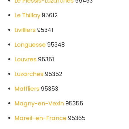
Le Plessis-Luzarches
95493
Le Thillay
95612
Livilliers
95341
Longuesse
95348
Louvres
95351
Luzarches
95352
Maffliers
95353
Magny-en-Vexin
95355
Mareil-en-France
95365