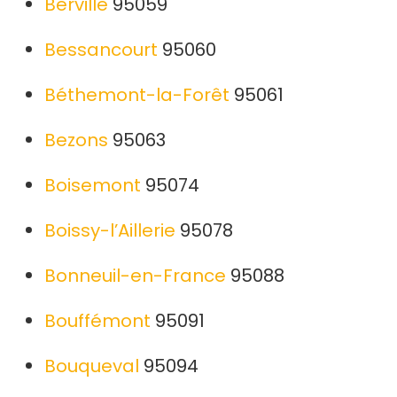
Berville
95059
Bessancourt
95060
Béthemont-la-Forêt
95061
Bezons
95063
Boisemont
95074
Boissy-l’Aillerie
95078
Bonneuil-en-France
95088
Bouffémont
95091
Bouqueval
95094