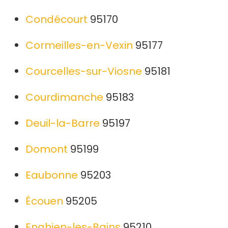
Condécourt
95170
Cormeilles-en-Vexin
95177
Courcelles-sur-Viosne
95181
Courdimanche
95183
Deuil-la-Barre
95197
Domont
95199
Eaubonne
95203
Écouen
95205
Enghien-les-Bains
95210