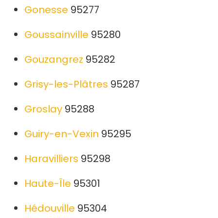
Gonesse
95277
Goussainville
95280
Gouzangrez
95282
Grisy-les-Plâtres
95287
Groslay
95288
Guiry-en-Vexin
95295
Haravilliers
95298
Haute-Île
95301
Hédouville
95304