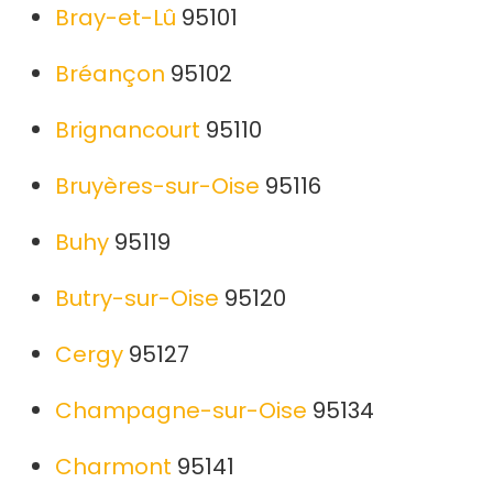
Bray-et-Lû
95101
Bréançon
95102
Brignancourt
95110
Bruyères-sur-Oise
95116
Buhy
95119
Butry-sur-Oise
95120
Cergy
95127
Champagne-sur-Oise
95134
Charmont
95141