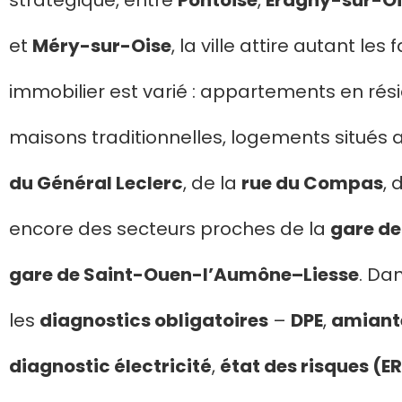
stratégique, entre
Pontoise
,
Éragny-sur-Oi
et
Méry-sur-Oise
, la ville attire autant les
immobilier est varié : appartements en rési
maisons traditionnelles, logements situés 
du Général Leclerc
, de la
rue du Compas
, 
encore des secteurs proches de la
gare d
gare de Saint-Ouen-l’Aumône–Liesse
. Da
les
diagnostics obligatoires
–
DPE
,
amiant
diagnostic électricité
,
état des risques (E