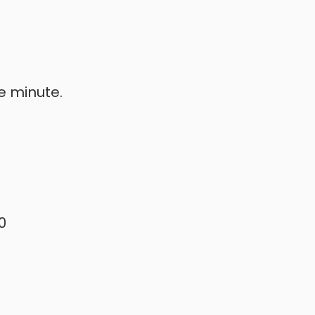
e minute.
0