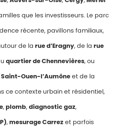
se
,
Auvers-sur-Oise
,
Cergy
,
Mériel
 familles que les investisseurs. Le parc
dence récente, pavillons familiaux,
autour de la
rue d’Eragny
, de la
rue
du
quartier de Chennevières
, ou
e Saint-Ouen-l’Aumône
et de la
ns ce contexte urbain et résidentiel,
e
,
plomb
,
diagnostic gaz
,
RP)
,
mesurage Carrez
et parfois