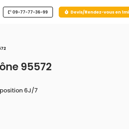
09-77-77-36-99
Devis/Rendez-vous en 1m
572
mône 95572
sposition 6J/7