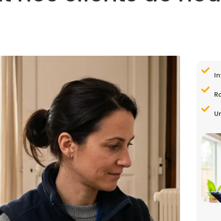
In
R
Un