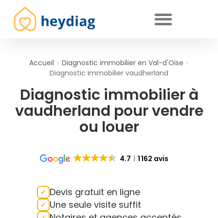
Diagnostics immobiliers obligatoires
Accueil
›
Diagnostic immobilier en Val-d'Oise
›
Diagnostic immobilier vaudherland
Diagnostic immobilier à
vaudherland pour vendre
ou louer
4.7
1 162 avis
Devis gratuit en ligne
Une seule visite suffit
Notaires et agences acceptés