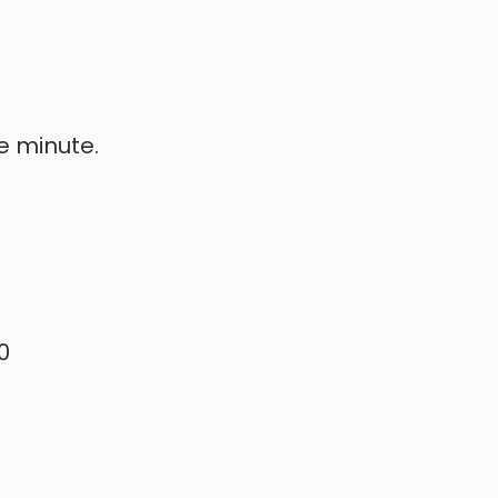
e minute.
0