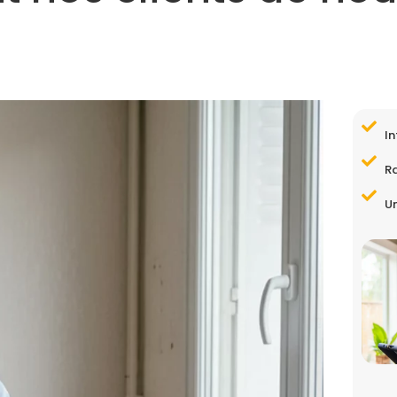
In
R
Un