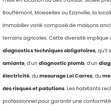
mise en location ou des travaux. Située
Bouffémont, Moisselles ou Ézanville, la loca
immobilier varié composé de maisons ancie
terrains agricoles. Cette diversité implique
diagnostics techniques obligatoires
, qu’il
amiante
, d’un
diagnostic plomb
, d’un
diag
électricité
, du
mesurage Loi Carrez
, du
me
des risques et pollutions
. Les habitants 
professionnel pour garantir une conformité t