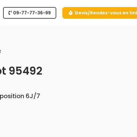
09-77-77-36-99
Devis/Rendez-vous en 1m
2
ot 95492
sposition 6J/7