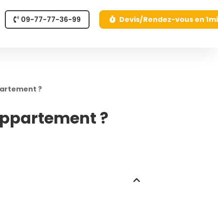
09-77-77-36-99
Devis/Rendez-vous en 1m
partement ?
appartement ?