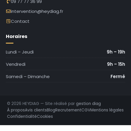
09 77 77 36 99
intervention@heydiag.fr
Contact
Horaires
Lundi – Jeudi
9h – 19h
Vendredi
9h – 15h
Samedi – Dimanche
Fermé
© 2026 HEYDIAG — Site réalisé par
gestion diag
À propos
Avis clients
Blog
Recrutement
CGV
Mentions légales
Confidentialité
Cookies