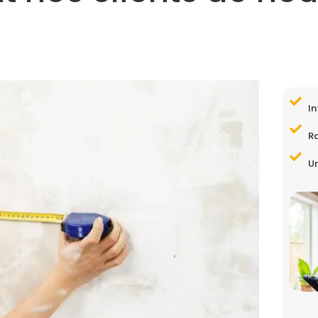
In
R
Un