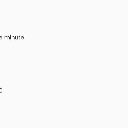
e minute.
0