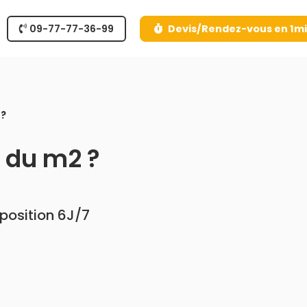
09-77-77-36-99
Devis/Rendez-vous en 1m
 ?
x du m2 ?
sposition 6J/7