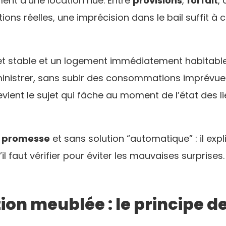
ent d’une location nue. Entre
provisions
,
forfait
,
ns réelles, une imprécision dans le bail suffit à cr
t stable et un logement immédiatement habitable. 
dministrer, sans subir des consommations imprévues.
devient le sujet qui fâche au moment de l’état des li
 promesse
et sans solution “automatique” : il exp
’il faut vérifier pour éviter les mauvaises surprises.
tion meublée : le principe d