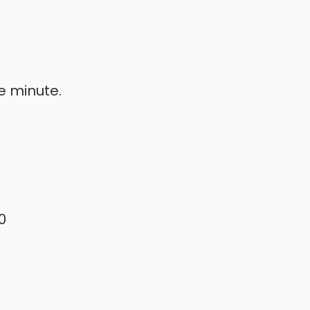
e minute.
0