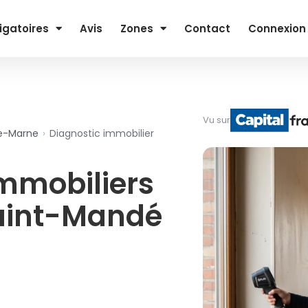
igatoires
Avis
Zones
Contact
Connexion
Vu sur
de-Marne
›
Diagnostic immobilier
immobiliers
Saint-Mandé