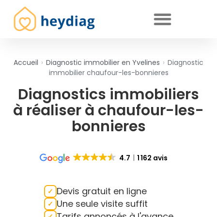
Diagnostics immobiliers obligatoires
Accueil
›
Diagnostic immobilier en Yvelines
›
Diagnostic
immobilier chaufour-les-bonnieres
Diagnostics immobiliers
à réaliser à chaufour-les-
bonnieres
4.7
1 162 avis
Devis gratuit en ligne
Une seule visite suffit
Tarifs annoncés à l'avance