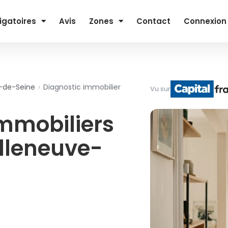
igatoires
Avis
Zones
Contact
Connexion
s-de-Seine
›
Diagnostic immobilier
Vu sur
immobiliers
illeneuve-