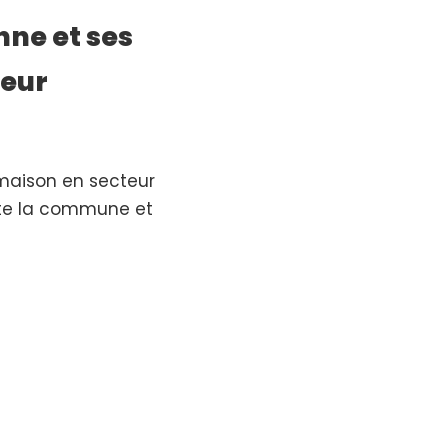
ne et ses
teur
maison en secteur
oute la commune et