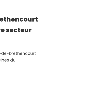
ethencourt
re secteur
n-de-brethencourt
ines du