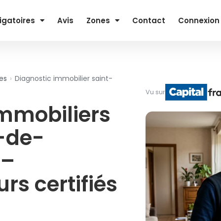
igatoires
Avis
Zones
Contact
Connexion
es
›
Diagnostic immobilier saint-
Vu sur
immobiliers
-de-
 –
rs certifiés