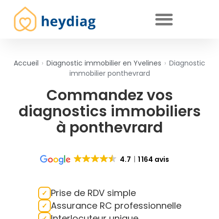
Diagnostics immobiliers obligatoires
Accueil
›
Diagnostic immobilier en Yvelines
›
Diagnostic
immobilier ponthevrard
Commandez vos
diagnostics immobiliers
à ponthevrard
4.7
1 164 avis
Prise de RDV simple
Assurance RC professionnelle
Interlocuteur unique