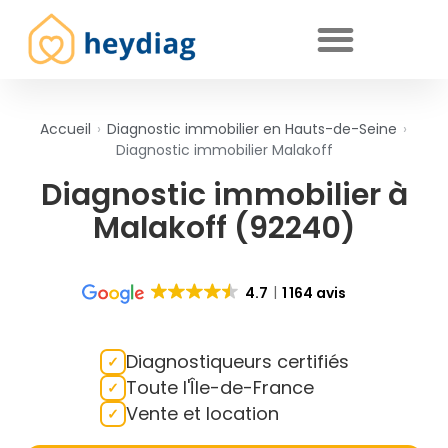
Diagnostics immobiliers obligatoires
Accueil
›
Diagnostic immobilier en Hauts-de-Seine
›
Diagnostic immobilier Malakoff
Diagnostic immobilier à
Malakoff (92240)
4.7
1 164 avis
Diagnostiqueurs certifiés
Toute l'Île-de-France
Vente et location