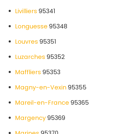
Livilliers
95341
Longuesse
95348
Louvres
95351
Luzarches
95352
Maffliers
95353
Magny-en-Vexin
95355
Mareil-en-France
95365
Margency
95369
Marines
95370