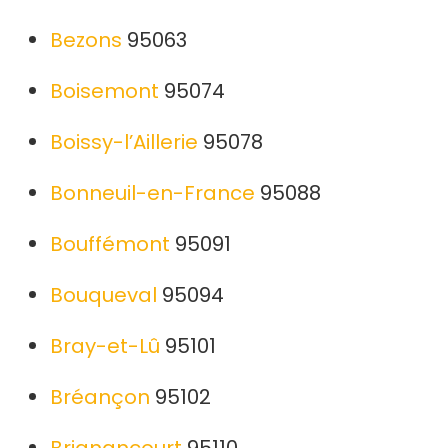
Bezons
95063
Boisemont
95074
Boissy-l’Aillerie
95078
Bonneuil-en-France
95088
Bouffémont
95091
Bouqueval
95094
Bray-et-Lû
95101
Bréançon
95102