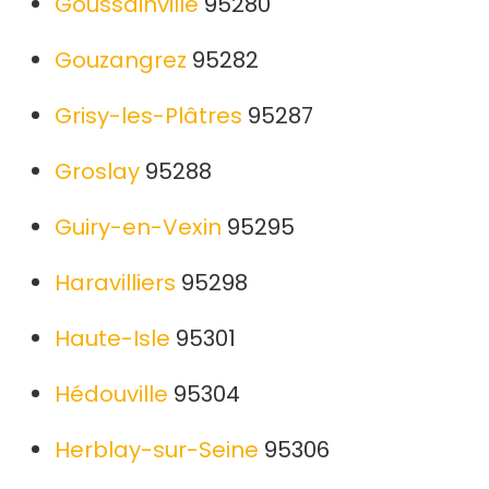
Goussainville
95280
Gouzangrez
95282
Grisy-les-Plâtres
95287
Groslay
95288
Guiry-en-Vexin
95295
Haravilliers
95298
Haute-Isle
95301
Hédouville
95304
Herblay-sur-Seine
95306