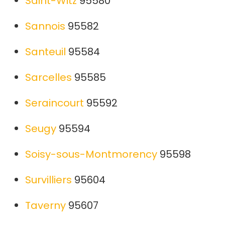
Saint-Witz
95580
Sannois
95582
Santeuil
95584
Sarcelles
95585
Seraincourt
95592
Seugy
95594
Soisy-sous-Montmorency
95598
Survilliers
95604
Taverny
95607