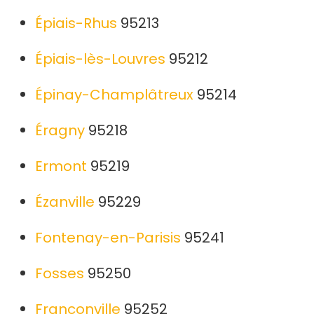
Épiais-Rhus
95213
Épiais-lès-Louvres
95212
Épinay-Champlâtreux
95214
Éragny
95218
Ermont
95219
Ézanville
95229
Fontenay-en-Parisis
95241
Fosses
95250
Franconville
95252