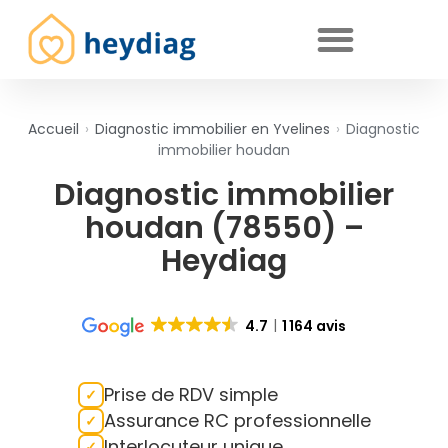
Diagnostics immobiliers obligatoires
Accueil
›
Diagnostic immobilier en Yvelines
›
Diagnostic
immobilier houdan
Diagnostic immobilier
houdan (78550) –
Heydiag
4.7
1 164 avis
Prise de RDV simple
Assurance RC professionnelle
Interlocuteur unique