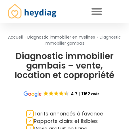
Diagnostics immobiliers obligatoires
Accueil
›
Diagnostic immobilier en Yvelines
›
Diagnostic
immobilier gambais
Diagnostic immobilier
gambais – vente,
location et copropriété
4.7
1 162 avis
Tarifs annoncés à l'avance
Rapports clairs et lisibles
Devis gratuit en ligne