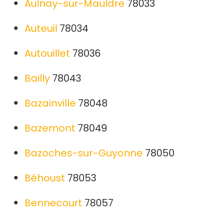
Aulnay-sur-Mauldre
78033
Auteuil
78034
Autouillet
78036
Bailly
78043
Bazainville
78048
Bazemont
78049
Bazoches-sur-Guyonne
78050
Béhoust
78053
Bennecourt
78057