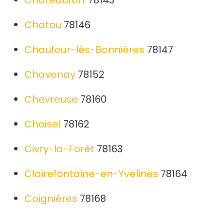
Châteaufort
78143
Chatou
78146
Chaufour-lès-Bonnières
78147
Chavenay
78152
Chevreuse
78160
Choisel
78162
Civry-la-Forêt
78163
Clairefontaine-en-Yvelines
78164
Coignières
78168