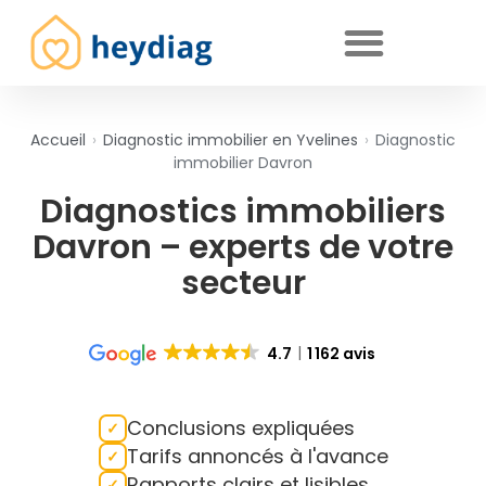
Diagnostics immobiliers obligatoires
Accueil
›
Diagnostic immobilier en Yvelines
›
Diagnostic
immobilier Davron
Diagnostics immobiliers
Davron – experts de votre
secteur
4.7
1 162 avis
Conclusions expliquées
Tarifs annoncés à l'avance
Rapports clairs et lisibles