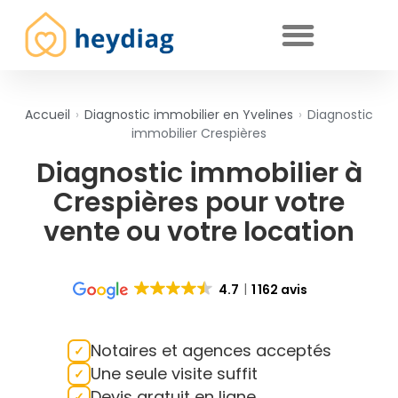
Diagnostics immobiliers obligatoires
Accueil
›
Diagnostic immobilier en Yvelines
›
Diagnostic
immobilier Crespières
Diagnostic immobilier à
Crespières pour votre
vente ou votre location
4.7
1 162 avis
Notaires et agences acceptés
Une seule visite suffit
Devis gratuit en ligne