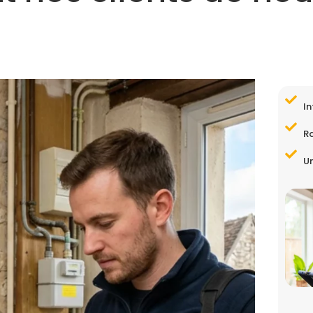
In
R
Un