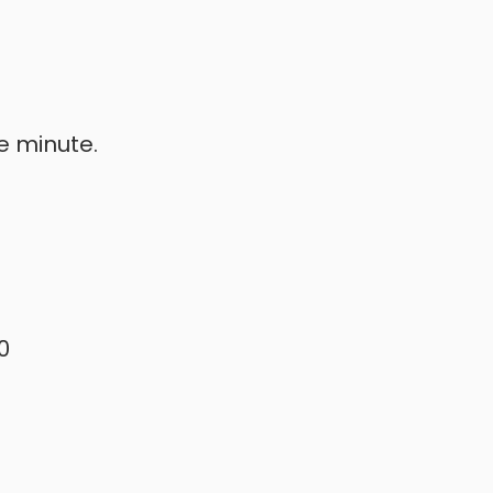
e minute.
0