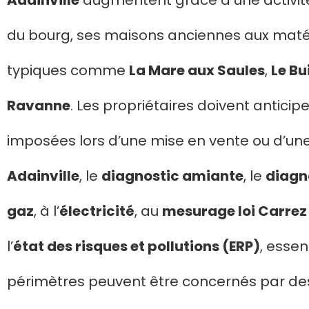
Adainville
augmentent grâce à une activit
du bourg, ses maisons anciennes aux matér
typiques comme
La Mare aux Saules
,
Le Bu
Ravanne
. Les propriétaires doivent anticip
imposées lors d’une mise en vente ou d’un
Adainville
, le
diagnostic amiante
, le
diagn
gaz
, à l’
électricité
, au
mesurage loi Carrez
l’
état des risques et pollutions (ERP)
, essen
périmètres peuvent être concernés par des 