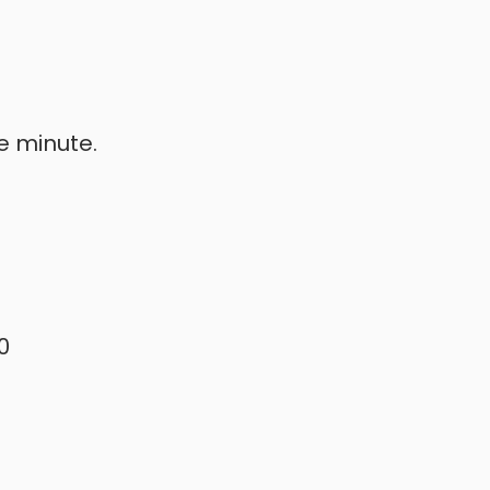
e minute.
0