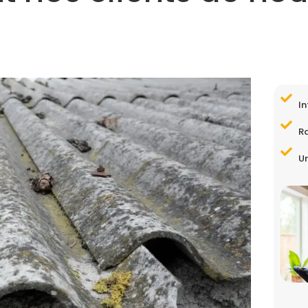
In
R
Un