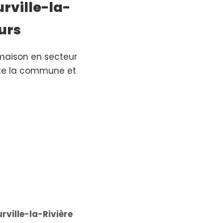
urville-la-
ours
maison en secteur
oute la commune et
ville-la-Rivière