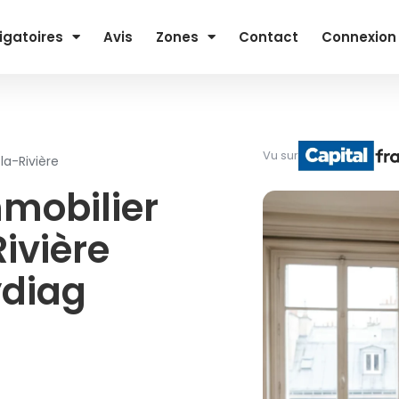
igatoires
Avis
Zones
Contact
Connexion
Vu sur
la-Rivière
mmobilier
ivière
ydiag