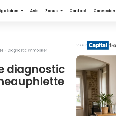
igatoires
Avis
Zones
Contact
Connexion
Vu sur
es
›
Diagnostic immobilier
e diagnostic
 neauphlette