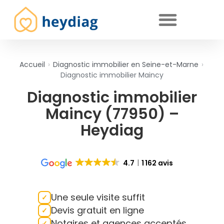
Diagnostics immobiliers obligatoires
Accueil
›
Diagnostic immobilier en Seine-et-Marne
›
Diagnostic immobilier Maincy
Diagnostic immobilier
Maincy (77950) –
Heydiag
4.7
1 162 avis
Une seule visite suffit
Devis gratuit en ligne
Notaires et agences acceptés