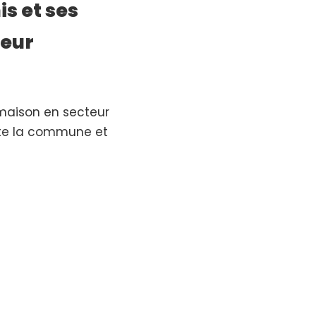
s et ses
teur
maison en secteur
oute la commune et