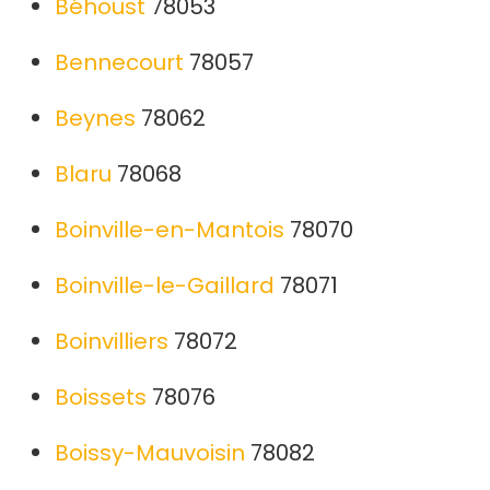
Béhoust
78053
Bennecourt
78057
Beynes
78062
Blaru
78068
Boinville-en-Mantois
78070
Boinville-le-Gaillard
78071
Boinvilliers
78072
Boissets
78076
Boissy-Mauvoisin
78082