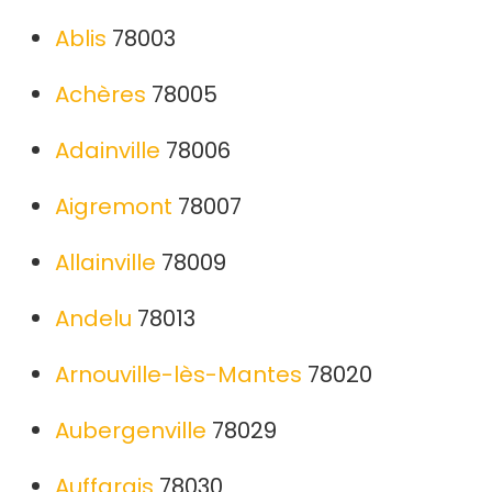
Ablis
78003
Achères
78005
Adainville
78006
Aigremont
78007
Allainville
78009
Andelu
78013
Arnouville-lès-Mantes
78020
Aubergenville
78029
Auffargis
78030