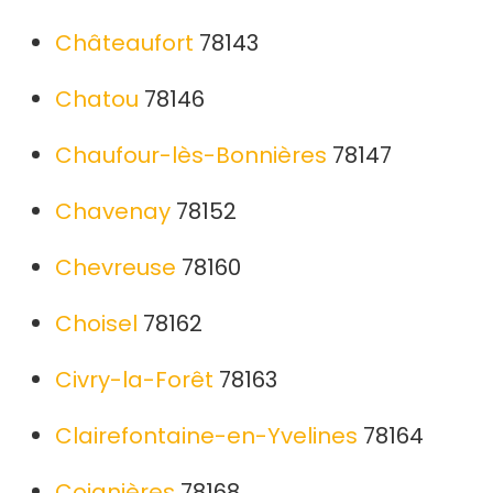
Châteaufort
78143
Chatou
78146
Chaufour-lès-Bonnières
78147
Chavenay
78152
Chevreuse
78160
Choisel
78162
Civry-la-Forêt
78163
Clairefontaine-en-Yvelines
78164
Coignières
78168