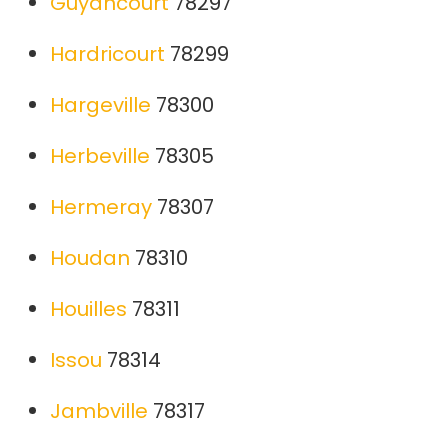
Guyancourt
78297
Hardricourt
78299
Hargeville
78300
Herbeville
78305
Hermeray
78307
Houdan
78310
Houilles
78311
Issou
78314
Jambville
78317