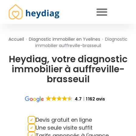
Diagnostics immobiliers obligatoires
Accueil
›
Diagnostic immobilier en Yvelines
›
Diagnostic
immobilier auffreville-brasseuil
Heydiag, votre diagnostic
immobilier à auffreville-
brasseuil
4.7
1 162 avis
Devis gratuit en ligne
Une seule visite suffit
Tarifs annoncés à l'avance