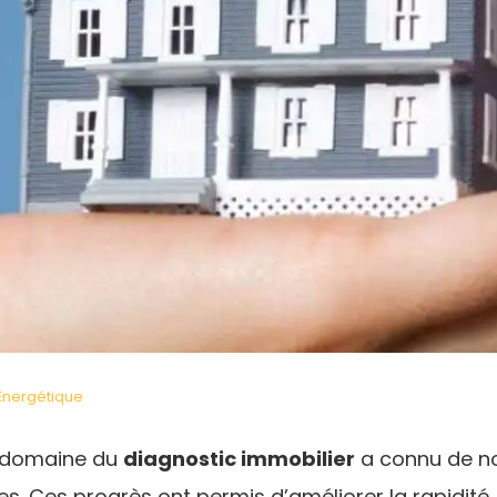
Énergétique
e domaine du
diagnostic immobilier
a connu de n
 Ces progrès ont permis d’améliorer la rapidité, la