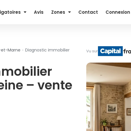
igatoires
Avis
Zones
Contact
Connexion
e-et-Marne
›
Diagnostic immobilier
Vu sur
mmobilier
ine – vente