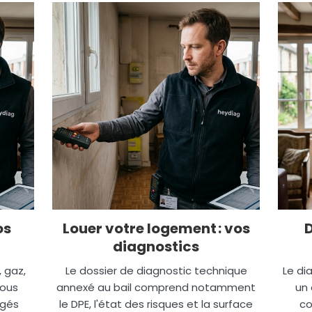
os
Louer votre logement : vos
diagnostics
, gaz,
Le dossier de diagnostic technique
Le di
nous
annexé au bail comprend notamment
un 
igés
le DPE, l'état des risques et la surface
co