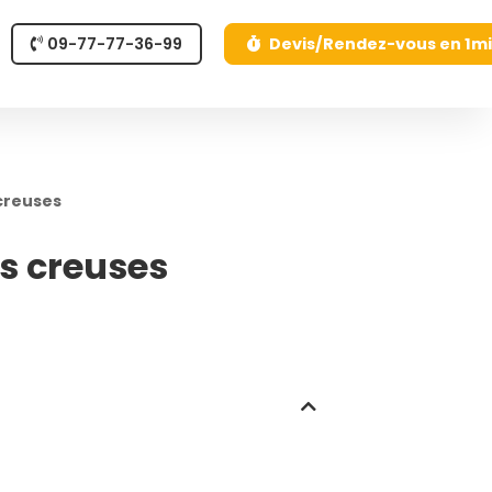
09-77-77-36-99
Devis/Rendez-vous en 1m
 creuses
es creuses