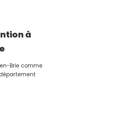
ntion à
e
s-en-Brie comme
 département