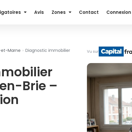
igatoires
Avis
Zones
Contact
Connexion
e-et-Marne
›
Diagnostic immobilier
Vu sur
mmobilier
en-Brie –
tion